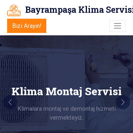
Bayrampaşa Klima Servis
Bizi Arayın!
Klima Montaj Servisi
Previous
Next
Klimalara montaj ve demontaj hizmeti
vermekteyiz.